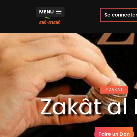
MENU
Se connecte
#ZAKAT
Zakât al
Faire un Don